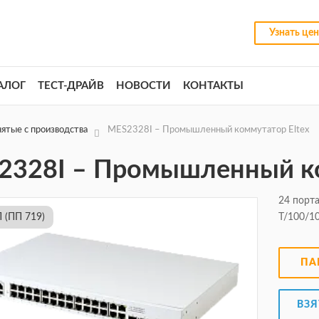
Узнать це
АЛОГ
ТЕСТ-ДРАЙВ
НОВОСТИ
КОНТАКТЫ
ятые с производства
MES2328I – Промышленный коммутатор Eltex
2328I – Промышленный ко
24 порта
 (ПП 719)
T/100/10
ПА
ВЗЯ