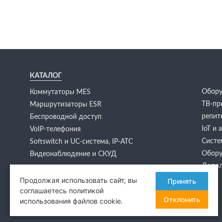
КАТАЛОГ
Обору
Коммутаторы MES
ТВ-пр
Маршрутизаторы ESR
репит
Беспроводной доступ
IoT и
VoIP-телефония
Систе
Softswitch и UC-система, IP-АТС
Обору
Видеонаблюдение и СКУД
Допол
Продолжая использовать сайт, вы
Принять
соглашаетесь политикой
Отклонить
использования файлов cookie.