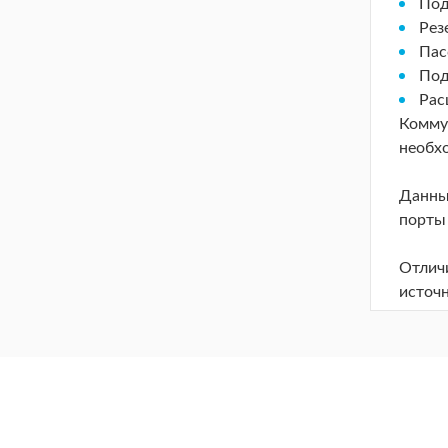
Под
Рез
Пас
Под
Рас
Комму
необх
Данны
порты
Отлич
источ