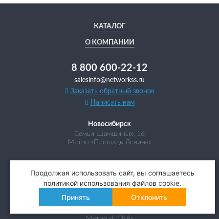
КАТАЛОГ
О КОМПАНИИ
8 800 600-22-12
salesinfo@networkss.ru
Заказать обратный звонок
Написать нам
Новосибирск
Семьи Шамшиных, 16
Метро «Площадь Ленина»
ПН-ПТ
09:00–18:00
Продолжая использовать сайт, вы соглашаетесь
политикой использования файлов cookie.
Москва
Принять
Отклонить
Авиаконструктора Микояна, 12
(БЦ «Линкор», 3 этаж)
Метро «ЦСКА»