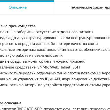
Описание
Технические характер
вые преимущества
пактные габариты, отсутствие отдельного питания
едача до двух структурированных или неструктурированны
через сеть передачи данных без потери качества связи
кальные алгоритмы восстановления частоты, обеспечиваю
бильную работу на реальных сетях
ные средства мониторинга и журналирования
авление средствами SNMP, Web, Telnet, SSH
можность передачи отдельных тайм-слотов потоков Е1 чере
аничения управления по IP, VLAN, журналирование действи
можность мониторинга устройств средствами системы упра
ое описание
иплексор ToPGATE-SFP позволяет осуществлять передачу с