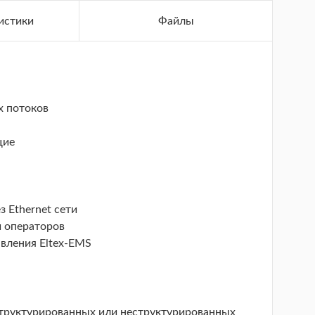
истики
Файлы
х потоков
щие
з Ethernet сети
й операторов
вления Eltex-EMS
труктурированных или неструктурированных