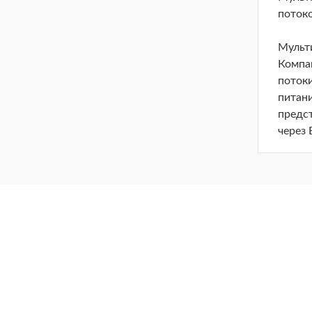
потоко
Мульт
Компа
потоки
питан
предс
через 