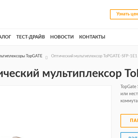
Узнать це
АЛОГ
ТЕСТ-ДРАЙВ
НОВОСТИ
КОНТАКТЫ
льтиплексоры TopGATE
Оптический мультиплексор ToPGATE-SFP-1Е1
ический мультиплексор T
TopGate
или нес
коммута
ПА