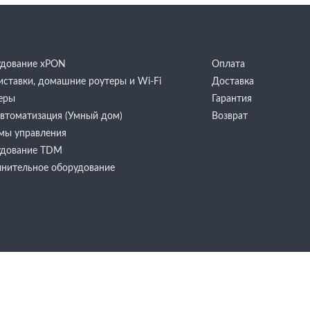
дование хPON
Оплата
иставки, домашние роутеры и Wi-Fi
Доставка
еры
Гарантия
 автоматизация (Умный дом)
Возврат
мы управления
дование TDM
нительное оборудование
ибирск
Москва
 Шамшиных, 16
Авиаконструктора Ми
 «Площадь Ленина»
(БЦ «Линкор», 3 этаж