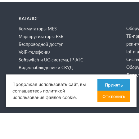
КАТАЛОГ
Обору
Коммутаторы MES
ТВ-пр
Маршрутизаторы ESR
репит
Беспроводной доступ
IoT и
VoIP-телефония
Систе
Softswitch и UC-система, IP-АТС
Обору
Видеонаблюдение и СКУД
Допол
Продолжая использовать сайт, вы
Принять
соглашаетесь политикой
Отклонить
использования файлов cookie.
© 2026 Network Solutions
Новос
Семьи
Официальный дилер завода «Элтекс»
Метро