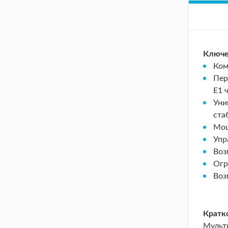
Ключе
Ком
Пер
Е1 
Уни
ста
Мощ
Упр
Воз
Огр
Воз
Кратк
Мульт